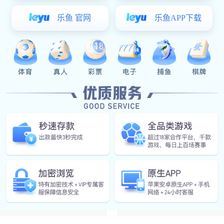
A2
C619
SG-05
S-01
MB-06
MB-07