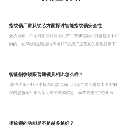
指纹锁厂家从锁芯方面探讨智能指纹锁安全性
众所周知，不同时期所对应的生产工艺和锁具性能也是各不相
同的，在B级锁逐渐退出市场和C级所广泛普及的客观背景下，
各种应用场景中的安防效果也是参差不齐的，反观采用智能锁
的各种案例，无论是使用便利性还是应用安全性都有了大幅度
提高，这也从客观上体现出了成熟智能安防模式的实用价值
智能指纹锁跟普通锁具相比怎么样？
相信大家一打开手机易彩堂 页面，出现的要么是层出不穷的
室内盗窃案件要么某明星的绯闻信息。而在去年的“杭州·云栖
大会”上，阿里巴巴联合许多智能锁厂家发布了《2017中国智能
锁应用与发展白皮书》，该“白皮书”从中国智能锁的发展概
况、市场分析、行业问题、行业标准等多个维度
指纹锁的功能是不是越多越好？