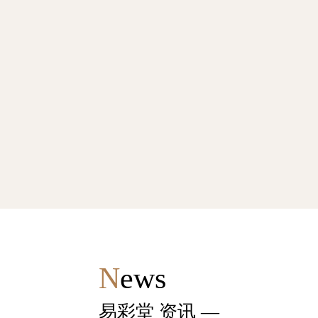
N
ews
易彩堂 资讯
—