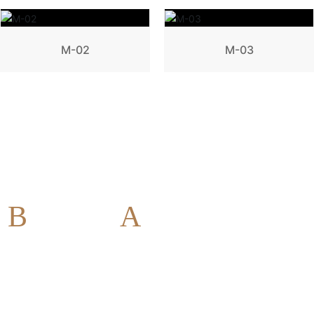
M-02
M-03
B
usiness
A
dvantage
企业优势