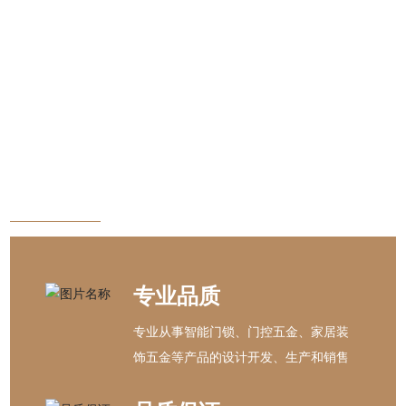
公司秉承“产品就是人品”的生产理念，是一家集专业设计
开发，生产和销售于一体的全面发展的企业，专业从事智
能门锁、门控五金、家居装饰五金等产品的设计开发、生
产和销售.
专业品质
专业从事智能门锁、门控五金、家居装
饰五金等产品的设计开发、生产和销售