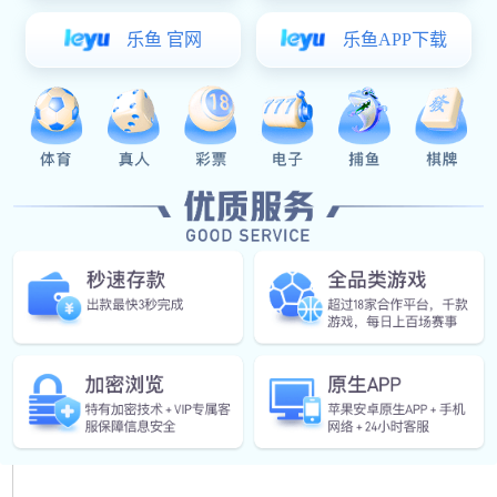
正鑫智能，专业的门锁守护您家的安全，开启你的智能、
幸福生活!
地址：
中山市小榄镇高沙社区联荣路1号之三第二座第二层第4卡
电话：
易彩堂:0760-22119355
传真：
易彩堂:0760-22119855
全国服务热线：
400-884-5566