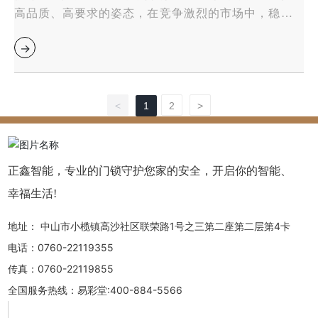
高品质、高要求的姿态，在竞争激烈的市场中，稳步前
进。智能锁，我选普鑫品牌！
<
1
2
>
正鑫智能，专业的门锁守护您家的安全，开启你的智能、
幸福生活!
地址：
中山市小榄镇高沙社区联荣路1号之三第二座第二层第4卡
电话：
0760-22119355
传真：
0760-22119855
全国服务热线：
易彩堂:400-884-5566