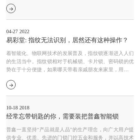
不断，家用指纹门锁的开门方式也变得多种多样，例如，
人们可以通过指纹、密码、手机、人脸识别……等方式来
进门，摆脱生活中忘带钥匙出现的尴尬
04-27
2022
易彩堂: 指纹无法识别，居然还有这种操作？
着智能化、物联网技术的发展普及，指纹锁逐渐进入人们
的生活当中。指纹锁相对于机械锁、卡片锁、密码锁的优
势在于十分便捷，如果哪天带着亲戚朋友来家里，用手指
对着的锁按了一下，锁就自动打开了，既方便，又显得倍
有面子。也不用担心家里的老人小孩忘记带钥匙了，轻轻
一触，就可开门
10-18
2018
经常忘带钥匙的你，需要装把普鑫智能锁
普鑫一直坚持“产品就是人品”的生产理念，向广大用户提
供专业、优质、先进的门锁门控五金和服务，并以高技术