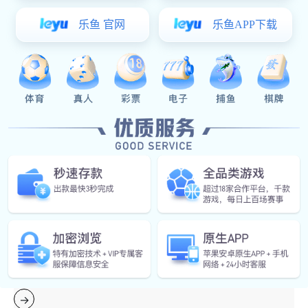
易彩堂: 指纹锁厂家从锁芯方面探讨智能指纹
锁安全性
众所周知，不同时期所对应的生产工艺和锁具性能也是各
不相同的，在B级锁逐渐退出市场和C级所广泛普及的客观
背景下，各种应用场景中的安防效果也是参差不齐的，反
观采用智能锁的各种案例，无论是使用便利性还是应用安
全性都有了大幅度提高，这也从客观上体现出了成熟智能
安防模式的实用价值
04-27
2022
智能指纹锁跟普通锁具相比怎么样？
相信大家一打开手机易彩堂 页面，出现的要么是层出不穷
的室内盗窃案件要么某明星的绯闻信息。而在去年的“杭州
·云栖大会”上，阿里巴巴联合许多智能锁厂家发布了《201
7中国智能锁应用与发展白皮书》，该“白皮书”从中国智能
锁的发展概况、市场分析、行业问题、行业标准等多个维