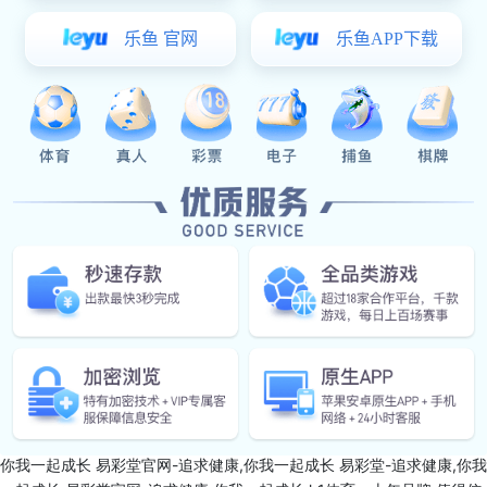
幸福生活!
地址：
中山市小榄镇高沙社区联荣路1号之三第二座第二层第4卡
电话：
易彩堂:0760-22119355
传真：
0760-22119855
全国服务热线：
400-884-5566
版权所有 易彩堂官网-追求健康,你我一起成长 网站建设：
SEO
营业执照
var _hmt = _hmt || []; (function() { var hm = document.createElement
("script"); hm.src = "https://hm.baidu.com/hm.js?25a8b6ddd6dc7b
9a90aeb1f51e218aa6"; var s = document.getElementsByTagName
("script")[0]; s.parentNode.insertBefore(hm, s); })();
易彩堂-追求健康,
你我一起成长
易彩堂官网-追求健康,你我一起成长
易彩堂-追求健康,你我